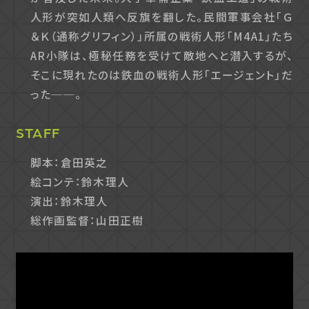
人形が突如人類へ反旗を翻した。民間軍事会社「Ｇ
＆Ｋ（通称グリフィン）」所属の戦術人形「M4A1」たち
AR小隊は、極秘任務を受けて敵地へと潜入するが、
そこに現れたのは鉄血の戦術人形「エージェント」だ
った──。
STAFF
脚本：倉田英之
絵コンテ：鈴木理人
演出：鈴木理人
総作画監督：山田正樹