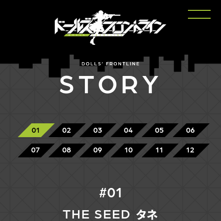
STORY
01
02
03
04
05
06
07
08
09
10
11
12
01
THE SEED
タネ