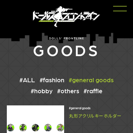
GOODS
ALL
fashion
general goods
hobby
others
raffle
general goods
丸形アクリルキーホルダー